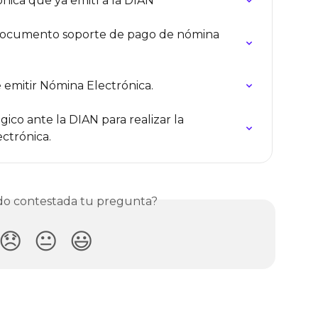
nica que ya emití a la DIAN
 documento soporte de pago de nómina 
emitir Nómina Electrónica.
ico ante la DIAN para realizar la 
ectrónica.
o contestada tu pregunta?
😞
😐
😃