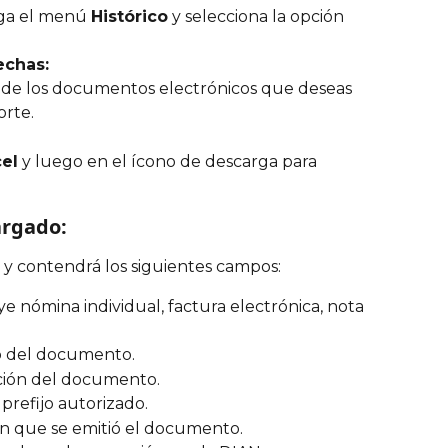
ga el menú 
Histórico
 y selecciona la opción 
echas:
s de los documentos electrónicos que deseas 
orte.
cel
 y luego en el ícono de descarga para 
argado:
l y contendrá los siguientes campos:
uye nómina individual, factura electrónica, nota 
co del documento.
ación del documento.
 prefijo autorizado.
en que se emitió el documento.