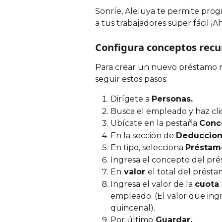
Sonríe, Aleluya te permite prog
a tus trabajadores super fácil ¡Ah
Configura conceptos recu
Para crear un nuevo préstamo r
seguir estos pasos:
Dirígete a 
Personas.
Busca el empleado y haz clic
Ubícate en la pestaña 
Conce
En la sección de 
Deduccion
En tipo, selecciona 
Préstam
Ingresa el concepto del pré
En
 valor 
el total del présta
Ingresa el valor de la 
cuota
empleado. (El valor que ingre
quincenal).
Por último
 Guardar.