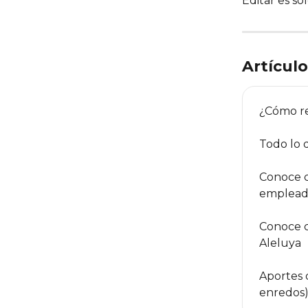
Editar es so
Artícul
¿Cómo re
Todo lo 
Conoce c
emplea
Conoce c
Aleluya
Aportes d
enredos