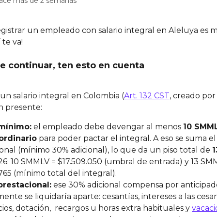
hace más de 2 semanas
egistrar un empleado con salario integral en Aleluya es m
 te va!
de continuar, ten esto en cuenta
un salario integral en Colombia (
Art. 132 CST
, creado por 
n presente:
mínimo:
 el empleado debe devengar al menos 
10 SMML
 ordinario
 para poder pactar el integral. A eso se suma el
onal (mínimo 30% adicional), lo que da un piso total de 
26: 10 SMMLV = $17.509.050 (umbral de entrada) y 13 SM
765 (mínimo total del integral).
prestacional:
 ese 30% adicional compensa por anticipad
nte se liquidaría aparte: cesantías, intereses a las cesan
cios, dotación,  recargos u horas extra habituales y 
vacaci