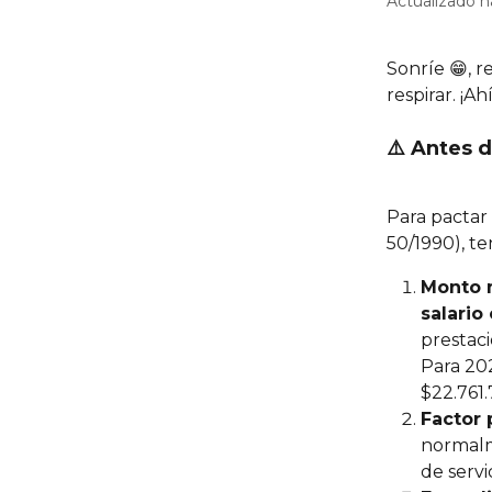
Actualizado 
Sonríe 😁, r
respirar. ¡Ahí
⚠️ Antes 
Para pactar 
50/1990), te
Monto 
salario
prestaci
Para 20
$22.761.
Factor 
normalme
de servi