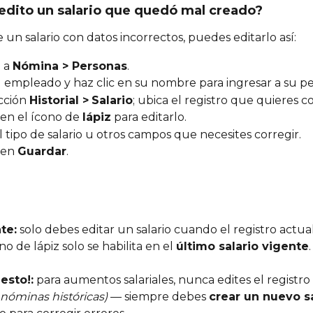
dito un salario que quedó mal creado?
te un salario con datos incorrectos, puedes editarlo así:
 a 
Nómina > Personas
.
 empleado y haz clic en su nombre para ingresar a su per
cción 
Historial >
Salario
; ubica el registro que quieres co
 en el ícono de 
lápiz
 para editarlo.
l tipo de salario u otros campos que necesites corregir.
 en 
Guardar
.
te:
 solo debes editar un salario cuando el registro actua
ono de lápiz solo se habilita en el 
último salario vigente
.
esto!:
 para aumentos salariales, nunca edites el registro
s nóminas históricas)
 — siempre debes 
crear un nuevo s