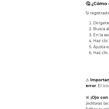
🤔 
¿Cómo e
Si registras
Dirígete
Busca al
En la se
Haz clic
Ajusta e
Haz clic
⚠️ 
Importan
error
. El íc
🚨 
¡Ojo con 
(editaras la