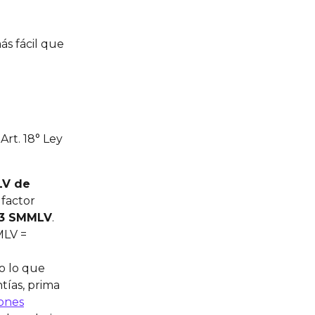
ás fácil que 
Art. 18° Ley 
V de 
 factor 
13 SMMLV
. 
MLV = 
o lo que 
tías, prima 
ones