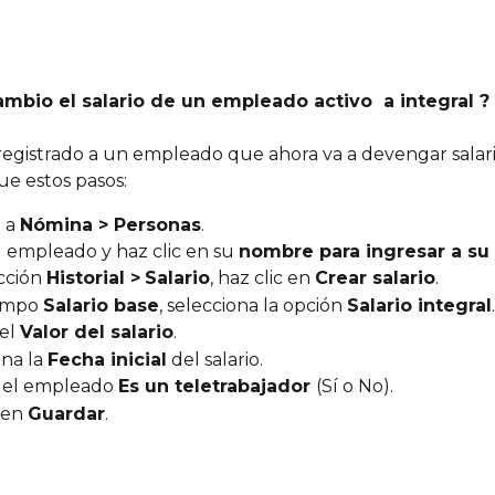
bio el salario de un empleado activo  a integral ?
 registrado a un empleado que ahora va a devengar salario
gue estos pasos:
 a 
Nómina > Personas
.
 empleado y haz clic en su 
nombre para ingresar a su p
cción 
Historial >
Salario
, haz clic en 
Crear salario
.
ampo 
Salario base
, selecciona la opción 
Salario integral
.
el 
Valor del salario
.
na la 
Fecha inicial
 del salario.
i el empleado 
Es un teletrabajador 
(Sí o No).
 en 
Guardar
.