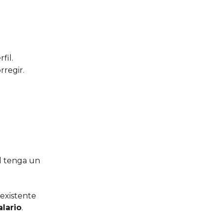
fil.
rregir.
l tenga un 
 existente 
alario
. 