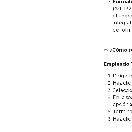
Formali
(Art. 13
el emple
integral
de forma
✏️ 
¿Cómo re
Empleado 
Dirígete
Haz clic
Seleccio
En la se
opción 
Termina 
Haz clic