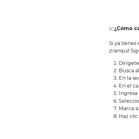
📈
¿Cómo cam
Si ya tienes
¡tranqui! Si
Dirígete
Busca al
En la se
En el c
Ingresa 
Seleccio
Marca s
Haz clic