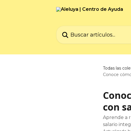
Ir al contenido principal
Buscar artículos...
Todas las col
Conoce cómo r
Conoc
con sa
Aprende a r
salario int