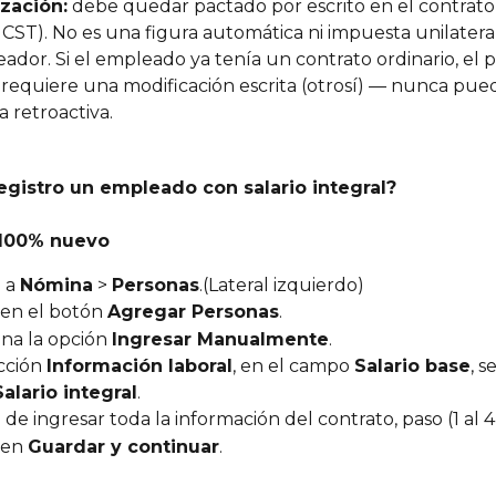
zación:
 debe quedar pactado por escrito en el contrato 
2 CST). No es una figura automática ni impuesta unilater
ador. Si el empleado ya tenía un contrato ordinario, el p
 requiere una modificación escrita (otrosí) — nunca pued
 retroactiva.
gistro un empleado con salario integral?
100% nuevo
 a 
Nómina
 > 
Personas
.(Lateral izquierdo)
 en el botón 
Agregar Personas
.
na la opción 
Ingresar Manualmente
.
cción 
Información laboral
, en el campo 
Salario base
, s
Salario integral
.
de ingresar toda la información del contrato, paso (1 al 4
 en 
Guardar y continuar
.