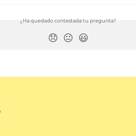
¿Ha quedado contestada tu pregunta?
😞
😐
😃
a