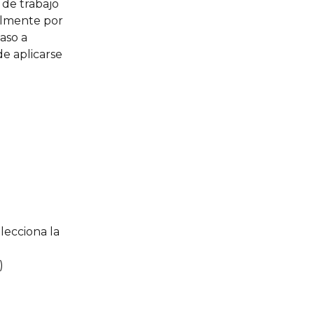
de trabajo 
almente por 
aso a 
e aplicarse 
elecciona la 
)