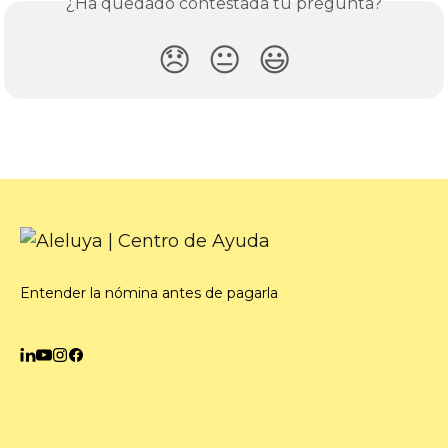
¿Ha quedado contestada tu pregunta?
😞
😐
😃
Entender la nómina antes de pagarla