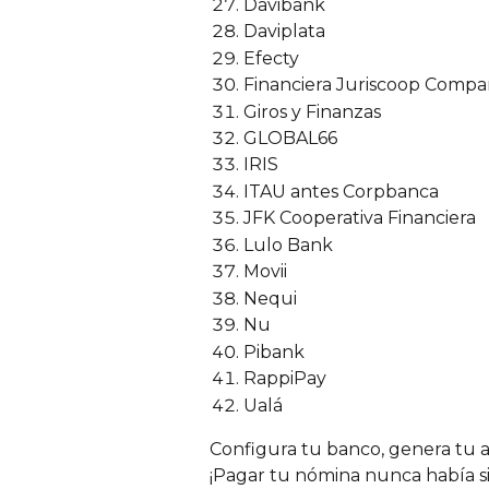
Davibank
Daviplata
Efecty
Financiera Juriscoop Compa
Giros y Finanzas
GLOBAL66
IRIS
ITAU antes Corpbanca
JFK Cooperativa Financiera
Lulo Bank
Movii
Nequi
Nu
Pibank
RappiPay
Ualá
Configura tu banco, genera tu ar
¡Pagar tu nómina nunca había sid