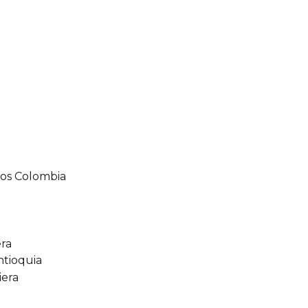
os Colombia
era
ntioquia
iera