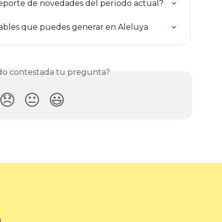
eporte de novedades del período actual?
ables que puedes generar en Aleluya
o contestada tu pregunta?
😞
😐
😃
a