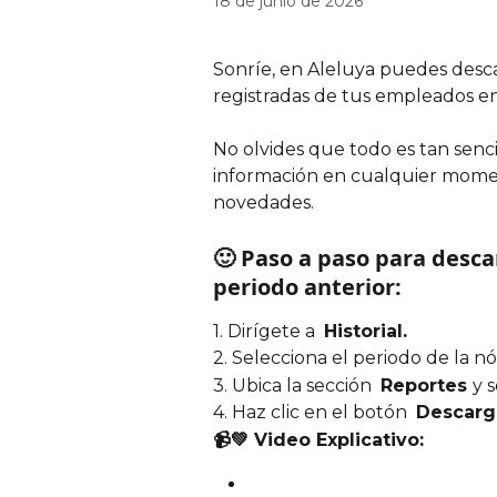
18 de junio de 2026
Sonríe, en Aleluya puedes desc
registradas de tus empleados en 
No olvides que todo es tan senc
información en cualquier moment
novedades.
🙂 Paso a paso para desca
periodo anterior:
1. Dirígete a  
Historial.
2. Selecciona el periodo de la n
3. Ubica la sección  
Reportes 
y 
4. Haz clic en el botón  
Descarga
📹💚 Video Explicativo:  