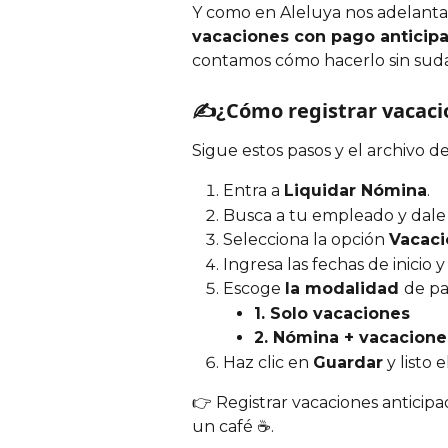
Y como en Aleluya nos adelantam
vacaciones con pago anticip
contamos cómo hacerlo sin suda
✍️¿Cómo registrar vacaci
Sigue estos pasos y el archivo de
Entra a 
Liquidar Nómina
.
Busca a tu empleado y dale c
Selecciona la opción 
Vacaci
Ingresa las fechas de inicio y
Escoge 
la modalidad 
de pa
1. Solo vacaciones
2. Nómina + vacacione
Haz clic en 
Guardar
 y listo e
👉 Registrar vacaciones anticipa
un café ☕.