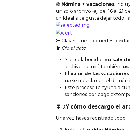
🟢 
Nómina + vacaciones
: inclu
un solo archivo (ej: del 16 al 21 d
👉 Ideal si te gusta dejar todo li
🔑 Claves que no puedes olvidar
🧠 
Ojo al dato
:
Si el colaborador 
no sale d
archivo incluirá también 
los
El 
valor de las vacaciones
no se mezcla con el de nómi
Este proceso te ayuda a cum
sanciones por pago extempo
⏬ ¿Y cómo descargo el ar
Una vez hayas registrado todo:
Entra a 
Liquidar Nómina
.