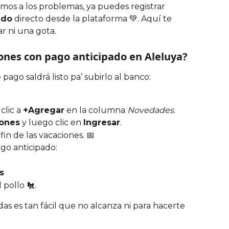
os a los problemas, ya puedes registrar 
ado
 directo desde la plataforma 💚. Aquí te 
r ni una gota.
ones con pago anticipado en Aleluya?
 pago saldrá listo pa’ subirlo al banco:
lic a 
+Agregar
 en la columna 
Novedades
.
ones
 y luego clic en 
Ingresar
.
 fin de las vacaciones. 📅
go anticipado:
s
l pollo 🐔. 
das es tan fácil que no alcanza ni para hacerte 