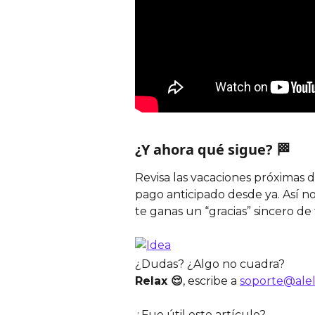
¿Y ahora qué sigue? 🏁
Revisa las vacaciones próximas d
pago anticipado desde ya. Así no
te ganas un “gracias” sincero de
¿Dudas? ¿Algo no cuadra?
Relax 😌
, escribe a 
soporte@ale
¿Fue útil este artículo?