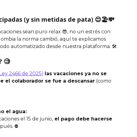
ipadas (y sin metidas de pata) 😌🏖️💸
aciones sean puro relax 😎, no un estrés con 
ombia la norma cambió, aquí te explicamos 
todo automatizado desde nuestra plataforma. 🛠️
 🧐
(Ley 2466 de 2025)
las vacaciones ya no se 
 el colaborador se fue a descansar
 (como 
mo el agua:
aciones el 15 de junio,
 el pago debe hacerse 
spués. ⛔