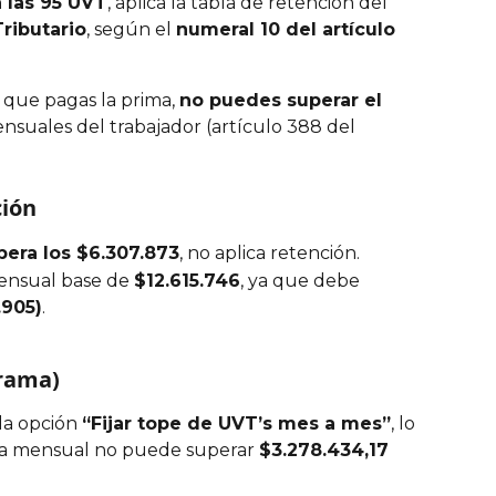
 las 95 UVT
, aplica la tabla de retención del 
Tributario
, según el 
numeral 10 del artículo 
que pagas la prima, 
no puedes superar el 
nsuales del trabajador (artículo 388 del 
ción
pera los $6.307.873
, no aplica retención.
mensual base de 
$12.615.746
, ya que debe 
.905)
.
drama)
a opción 
“Fijar tope de UVT’s mes a mes”
, lo 
nta mensual no puede superar 
$3.278.434,17 