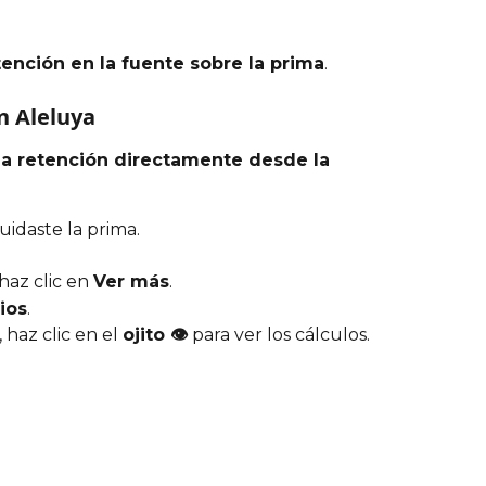
tención en la fuente sobre la prima
.
n Aleluya
 la retención directamente desde la 
uidaste la prima.
 haz clic en 
Ver más
.
ios
.
, haz clic en el 
ojito 👁️
 para ver los cálculos.