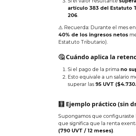
Si el valor resultante 
supera
artículo 383 del Estatuto 
206
.
⚠️ Recuerda: Durante el mes en 
40% de los ingresos netos
 me
Estatuto Tributario).
🤔 Cuándo aplica la reten
Si el pago de la prima 
no su
Esto equivale a un salario 
superar las 
95 UVT ($4.730
🧮 Ejemplo práctico (sin 
Supongamos que configuraste l
que significa que la renta exe
(790 UVT / 12 meses)
.