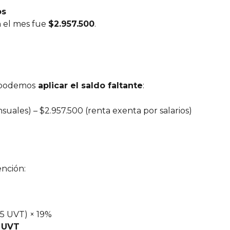
os 
 el mes fue 
$2.957.500
. 
o podemos
 aplicar el saldo faltante
:
uales) – $2.957.500 (renta exenta por salarios) 
ención:
95 UVT) × 19%
2 UVT