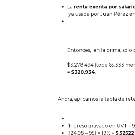
La 
renta exenta por salari
 ya usada por Juan Pérez en
Entonces,  en la prima, sol
$3.278.434 (tope 65.333 mens
= 
$320.934
.
Ahora, aplicamos la tabla de ret
(Ingreso gravado en UVT – 
(124,08 – 95) × 19% = 
5,5252