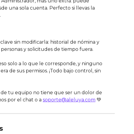
l Administrador, más uno extra: puede 
de una sola cuenta. Perfecto si llevas la 
.
lave sin modificarla: historial de nómina y 
 personas y solicitudes de tiempo fuera.
ceso solo a lo que le corresponde, y ninguno 
ra de sus permisos. ¡Todo bajo control, sin 
 de tu equipo no tiene que ser un dolor de 
os por el chat o a 
soporte@aleluya.com
 💚
s